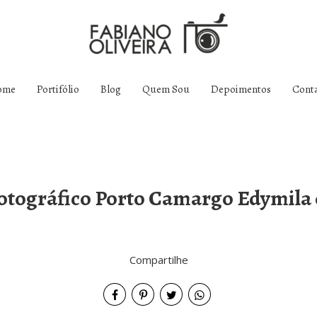
ome
Portifólio
Blog
Quem Sou
Depoimentos
Cont
otográfico Porto Camargo Edymila
Compartilhe